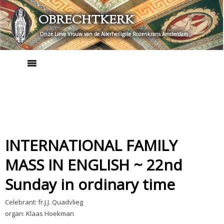
Skip
OBRECHTKERK
to
content
Onze Lieve Vrouw van de Allerheiligste Rozenkrans Amsterdam
INTERNATIONAL FAMILY
MASS IN ENGLISH ~ 22nd
Sunday in ordinary time
Celebrant: fr.J.J. Quadvlieg
organ: Klaas Hoekman