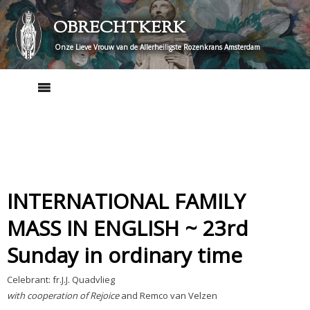
Skip
OBRECHTKERK
to
content
Onze Lieve Vrouw van de Allerheiligste Rozenkrans Amsterdam
INTERNATIONAL FAMILY
MASS IN ENGLISH ~ 23rd
Sunday in ordinary time
Celebrant: fr.J.J. Quadvlieg
with cooperation of Rejoice
and Remco van Velzen