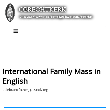
Skip
OBRECHTKERK
to
content
Onze Lieve Vrouw van de Allerheiligste Rozenkrans Amsterdam
International Family Mass in
English
Celebrant: father J.J. Quadvlieg