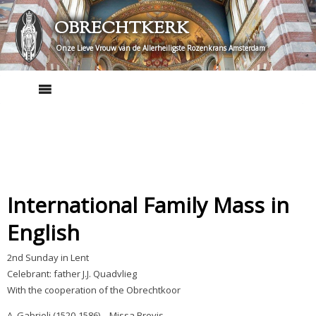
Skip
OBRECHTKERK
to
content
Onze Lieve Vrouw van de Allerheiligste Rozenkrans Amsterdam
International Family Mass in
English
2nd Sunday in Lent
Celebrant: father J.J. Quadvlieg
With the cooperation of the Obrechtkoor
A. Gabrieli (1520-1586) – Missa Brevis