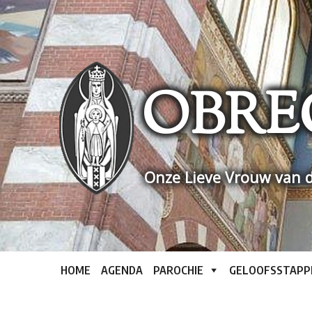
Skip
to
content
OBRE
Onze Lieve Vrouw van d
HOME
AGENDA
PAROCHIE
GELOOFSSTAPP