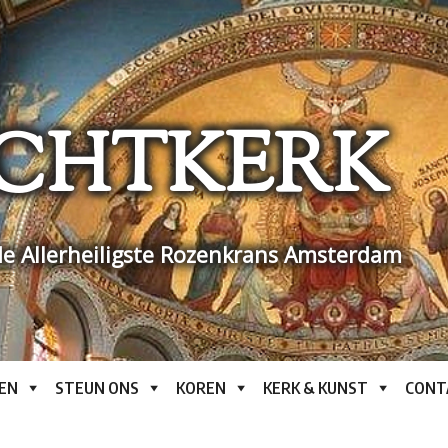
CHTKERK
e Allerheiligste Rozenkrans Amsterdam
EN
STEUN ONS
KOREN
KERK & KUNST
CONT