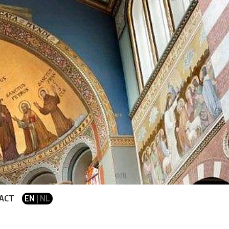
ACT
EN
| NL