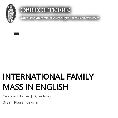
Skip
OBRECHTKERK
to
content
Onze Lieve Vrouw van de Allerheiligste Rozenkrans Amsterdam
INTERNATIONAL FAMILY
MASS IN ENGLISH
Celebrant: Father J.J. Quadvlieg
Organ: Klaas Hoekman