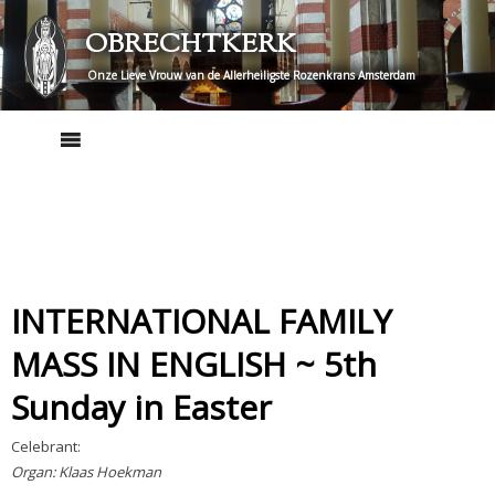
Skip
OBRECHTKERK
to
content
Onze Lieve Vrouw van de Allerheiligste Rozenkrans Amsterdam
INTERNATIONAL FAMILY
MASS IN ENGLISH ~ 5th
Sunday in Easter
Celebrant:
Organ: Klaas Hoekman