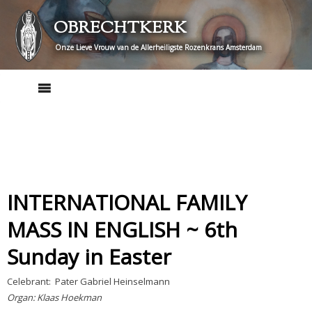
Skip
OBRECHTKERK
to
content
Onze Lieve Vrouw van de Allerheiligste Rozenkrans Amsterdam
INTERNATIONAL FAMILY
MASS IN ENGLISH ~ 6th
Sunday in Easter
Celebrant: Pater Gabriel Heinselmann
Organ: Klaas Hoekman