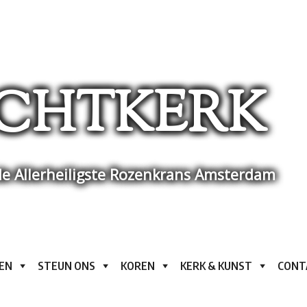
CHTKERK
e Allerheiligste Rozenkrans Amsterdam
EN
STEUN ONS
KOREN
KERK & KUNST
CONT