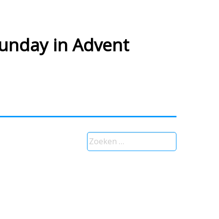
unday in Advent
Zoeken
naar: