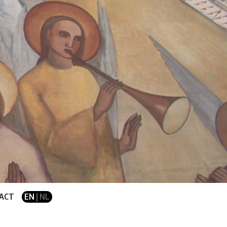
ACT
EN
| NL