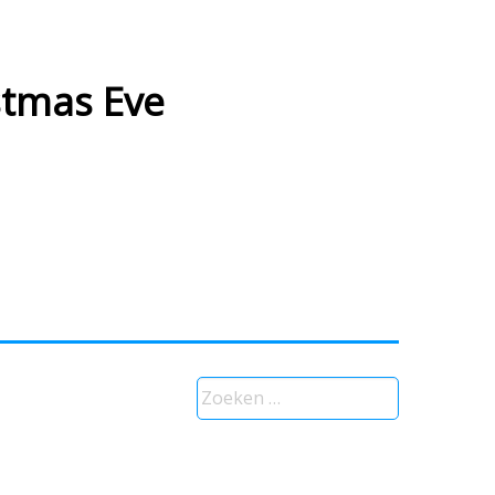
stmas Eve
Zoeken
naar: