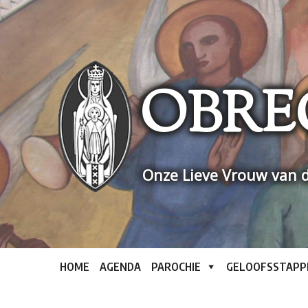
Skip
to
content
OBRE
Onze Lieve Vrouw van d
HOME
AGENDA
PAROCHIE
GELOOFSSTAPP