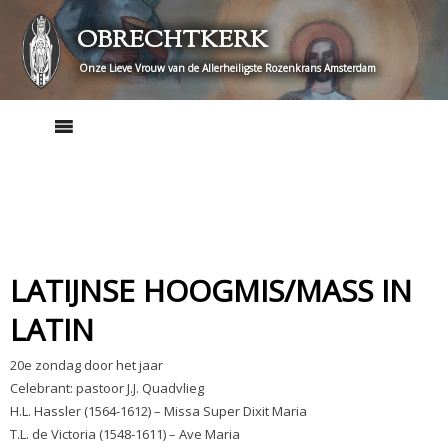
Skip
OBRECHTKERK
to
content
Onze Lieve Vrouw van de Allerheiligste Rozenkrans Amsterdam
LATIJNSE HOOGMIS/MASS IN
LATIN
20e zondag door het jaar
Celebrant: pastoor J.J. Quadvlieg
H.L. Hassler (1564-1612) – Missa Super Dixit Maria
T.L. de Victoria (1548-1611) – Ave Maria