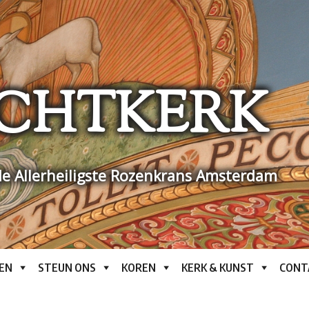
CHTKERK
e Allerheiligste Rozenkrans Amsterdam
EN
STEUN ONS
KOREN
KERK & KUNST
CONT