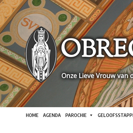
Skip
to
content
OBRE
Onze Lieve Vrouw van d
HOME
AGENDA
PAROCHIE
GELOOFSSTAPP