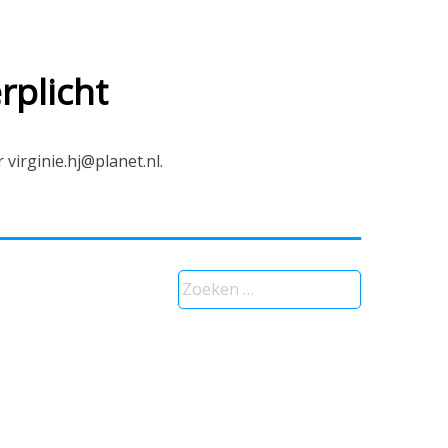
rplicht
virginie.hj@planet.nl.
Zoeken
naar: