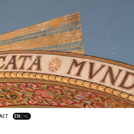
ACT
EN
| NL