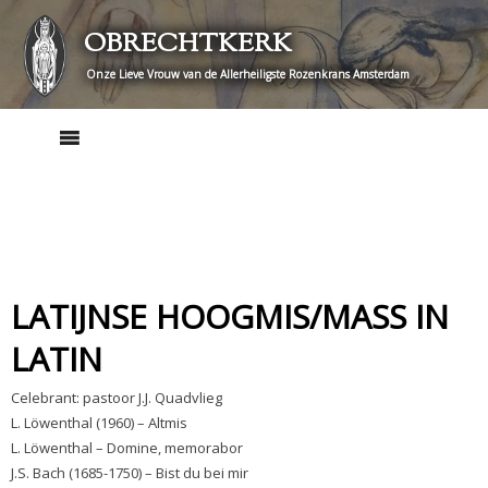
Skip
OBRECHTKERK
to
content
Onze Lieve Vrouw van de Allerheiligste Rozenkrans Amsterdam
LATIJNSE HOOGMIS/MASS IN
LATIN
Celebrant: pastoor J.J. Quadvlieg
L. Löwenthal (1960) – Altmis
L. Löwenthal – Domine, memorabor
J.S. Bach (1685-1750) – Bist du bei mir