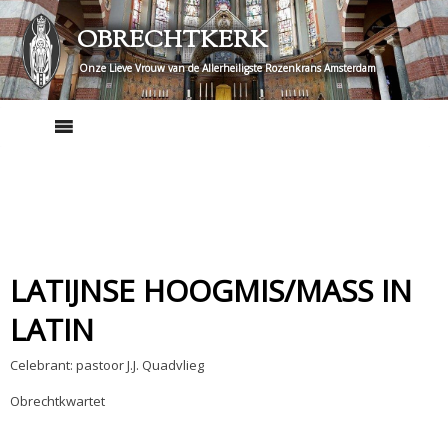
Skip
OBRECHTKERK
to
content
Onze Lieve Vrouw van de Allerheiligste Rozenkrans Amsterdam
LATIJNSE HOOGMIS/MASS IN
LATIN
Celebrant: pastoor J.J. Quadvlieg
Obrechtkwartet