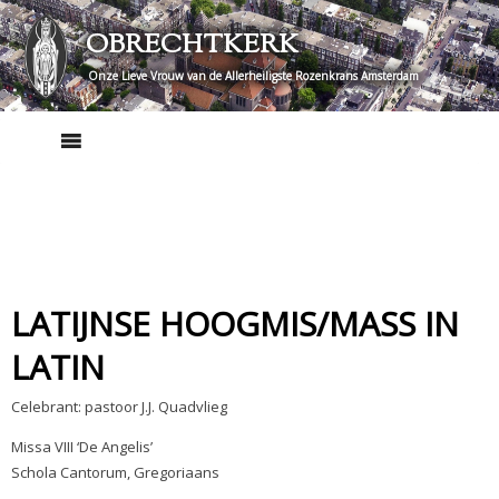
Skip
OBRECHTKERK
to
content
Onze Lieve Vrouw van de Allerheiligste Rozenkrans Amsterdam
LATIJNSE HOOGMIS/MASS IN
LATIN
Celebrant: pastoor J.J. Quadvlieg
Missa VIII ‘De Angelis’
Schola Cantorum, Gregoriaans