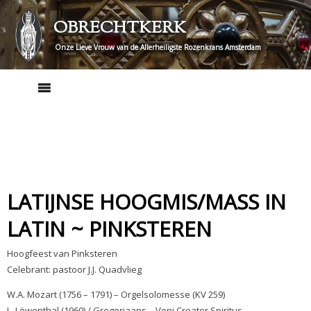
Skip
OBRECHTKERK
to
content
Onze Lieve Vrouw van de Allerheiligste Rozenkrans Amsterdam
LATIJNSE HOOGMIS/MASS IN
LATIN ~ PINKSTEREN
Hoogfeest van Pinksteren
Celebrant: pastoor J.J. Quadvlieg
W.A. Mozart (1756 – 1791) – Orgelsolomesse (KV 259)
L. Löwenthal (1960) / Gregoriaans – Veni Creator Spiritus