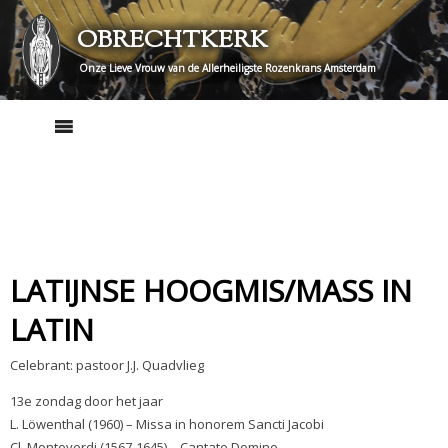
Skip
OBRECHTKERK
to
content
Onze Lieve Vrouw van de Allerheiligste Rozenkrans Amsterdam
LATIJNSE HOOGMIS/MASS IN
LATIN
Celebrant: pastoor J.J. Quadvlieg
13e zondag door het jaar
L. Löwenthal (1960) – Missa in honorem Sancti Jacobi
Cl. Monteverdi (1567-1645) – Cantate Domino