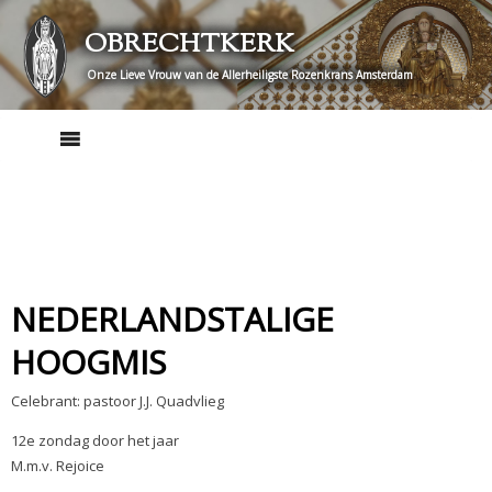
Skip
OBRECHTKERK
to
content
Onze Lieve Vrouw van de Allerheiligste Rozenkrans Amsterdam
NEDERLANDSTALIGE
HOOGMIS
Celebrant: pastoor J.J. Quadvlieg
12e zondag door het jaar
M.m.v. Rejoice