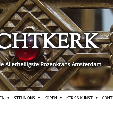
CHTKERK
e Allerheiligste Rozenkrans Amsterdam
EN
STEUN ONS
KOREN
KERK & KUNST
CONT