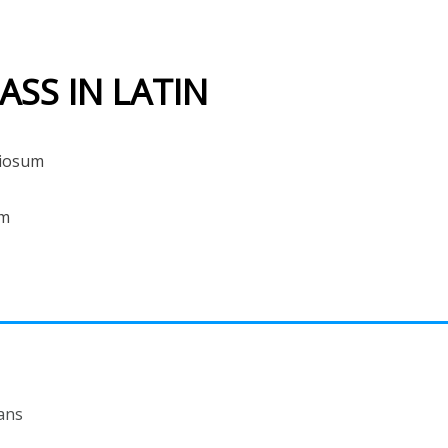
SS IN LATIN
riosum
um
ans