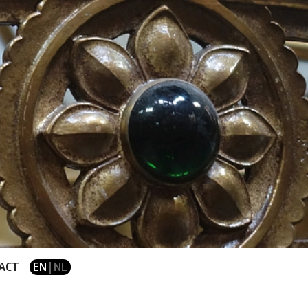
ACT
EN
| NL