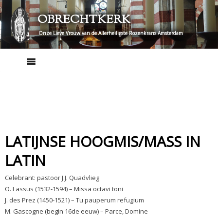
Skip
OBRECHTKERK
to
content
Onze Lieve Vrouw van de Allerheiligste Rozenkrans Amsterdam
LATIJNSE HOOGMIS/MASS IN
LATIN
Celebrant: pastoor J.J. Quadvlieg
O. Lassus (1532-1594) – Missa octavi toni
J. des Prez (1450-1521) – Tu pauperum refugium
M. Gascogne (begin 16de eeuw) – Parce, Domine