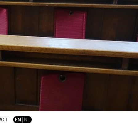
ACT
EN
| NL