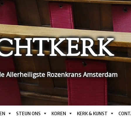
CHTKERK
e Allerheiligste Rozenkrans Amsterdam
EN
STEUN ONS
KOREN
KERK & KUNST
CONT