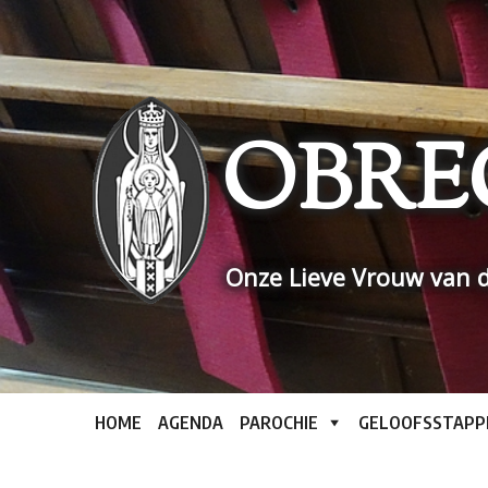
Skip
to
content
OBRE
Onze Lieve Vrouw van d
HOME
AGENDA
PAROCHIE
GELOOFSSTAPP