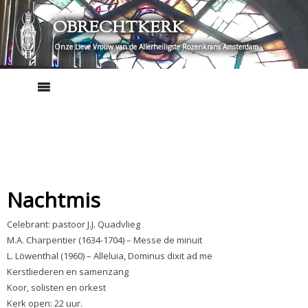
Skip
OBRECHTKERK
to
content
Onze Lieve Vrouw van de Allerheiligste Rozenkrans Amsterdam
Nachtmis
Celebrant: pastoor J.J. Quadvlieg
M.A. Charpentier (1634-1704) – Messe de minuit
L. Löwenthal (1960) – Alleluia, Dominus dixit ad me
Kerstliederen en samenzang
Koor, solisten en orkest
Kerk open: 22 uur.