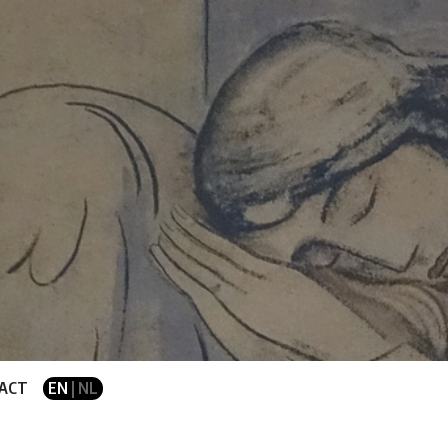
ACT
EN
| NL