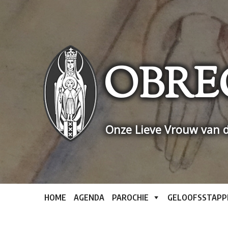
Skip
to
content
OBRE
Onze Lieve Vrouw van d
HOME
AGENDA
PAROCHIE
GELOOFSSTAPP