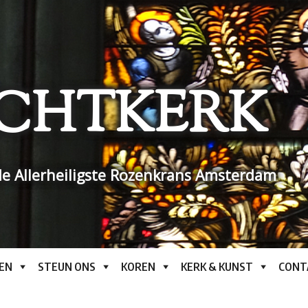
CHTKERK
e Allerheiligste Rozenkrans Amsterdam
EN
STEUN ONS
KOREN
KERK & KUNST
CONT