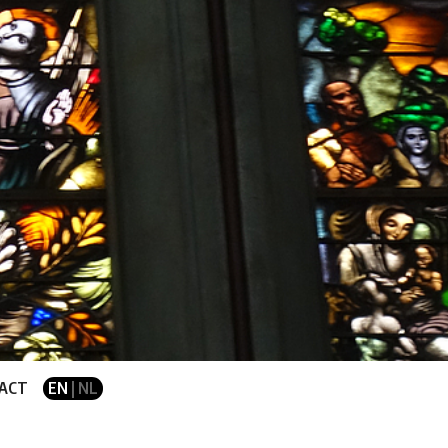
ACT
EN
| NL