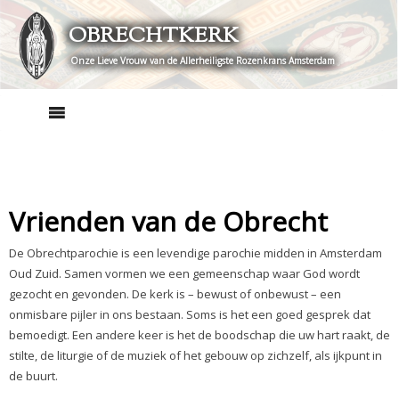
Skip
OBRECHTKERK
to
content
Onze Lieve Vrouw van de Allerheiligste Rozenkrans Amsterdam
Vrienden van de Obrecht
De Obrechtparochie is een levendige parochie midden in Amsterdam
Oud Zuid. Samen vormen we een gemeenschap waar God wordt
gezocht en gevonden. De kerk is – bewust of onbewust – een
onmisbare pijler in ons bestaan. Soms is het een goed gesprek dat
bemoedigt. Een andere keer is het de boodschap die uw hart raakt, de
stilte, de liturgie of de muziek of het gebouw op zichzelf, als ijkpunt in
de buurt.