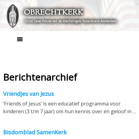
Skip
OBRECHTKERK
to
content
Onze Lieve Vrouw van de Allerheiligste Rozenkrans Amsterdam
Berichtenarchief
Vriendjes van Jezus
‘Friends of Jesus‘ is een educatief programma voor
kinderen (3 t/m 7 jaar) om hun kennis over en geloof in ...
Bisdomblad SamenKerk